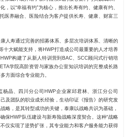
化，以“幸福有约”为核心，推出长寿有约、健康有约、
托医养融合、医险结合为客户提供长寿、健康、财富三
泰康人寿通过完善的招募体系、多层次培训体系、清晰的
等十大赋能支持，将HWP打造成公司最重要的人才培养
HWP构建了从新人特训营到BAC、SCC顾问式行销培
、ETA学院高阶资管与家族办公室知识培训的完整成长路
等多方面综合专业能力。
监杨晶、四川分公司HWP企业家邱君林、浙江分公司
自己及团队的职业成长经验，生动印证《报告》的研究发
态战略，是其转型成功的关键，泰康以战略共识为基础，
确保HWP队伍建设与新寿险战略深度契合。这种“战略
队伍不仅实现了逆势扩张，其专业能力和客户服务能力获得