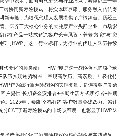
致辞中表示，面对时代趋势与行业痛点，泰康以三十年
资”三端协同新寿险模式，将实体医养康宁服务融入传统寿
耕新寿险，为绩优代理人发展提供了广阔舞台。历经三
管、医养三大核心业务的大健康产业头部企业，市场影
有约”产品一站式解决客户长寿风险下养老“筹资”与“资
划师（HWP）这一行业标杆，为行业的代理人队伍持续
时代变化的顶层设计，HWP则是这一战略落地的核心载
P队伍实现逆势增长，呈现高学历、高素质、年轻化特
HWP作为践行新寿险战略的关键变量，是连接客户复杂
客户提供“长期资金安排者+长期生活方式践行者+长期
。2025年，泰康“幸福有约”客户数量突破25万、累计
人，充分印证了新寿险模式的市场认可度，也彰显了HWP队
理张威详细介绍了新寿险模式的核心架构与实践成果。