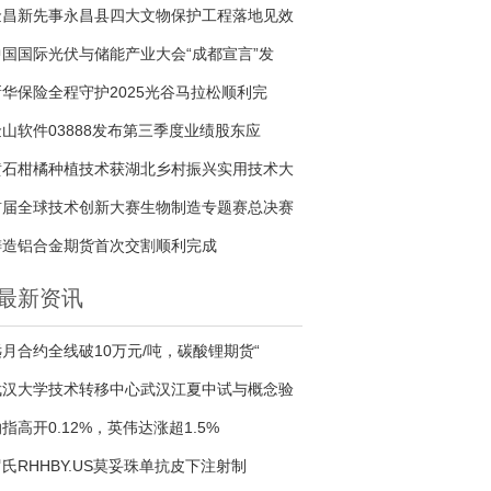
金昌新先事永昌县四大文物保护工程落地见效
中国国际光伏与储能产业大会“成都宣言”发
新华保险全程守护2025光谷马拉松顺利完
金山软件03888发布第三季度业绩股东应
黄石柑橘种植技术获湖北乡村振兴实用技术大
首届全球技术创新大赛生物制造专题赛总决赛
铸造铝合金期货首次交割顺利完成
最新资讯
远月合约全线破10万元/吨，碳酸锂期货“
武汉大学技术转移中心武汉江夏中试与概念验
指高开0.12%，英伟达涨超1.5%
氏RHHBY.US莫妥珠单抗皮下注射制