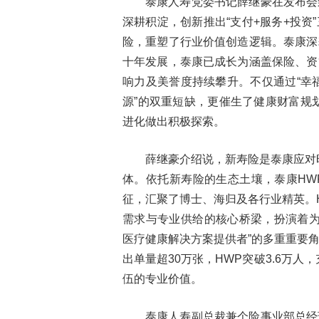
泰康人寿党委书记薛继豪在发布会
深耕积淀，创新推出“支付+服务+投
险，重塑了行业价值创造逻辑。泰康深
十年发展，泰康已成长为涵盖保险、资
响力及美誉度持续攀升。不仅通过“幸福
源”的双重短缺，更催生了健康财富规
进化做出积极探索。
薛继豪介绍说，新寿险是泰康应对
体。依托新寿险的生态土壤，泰康HW
征，汇聚了博士、海归及各行业精英。
需求与专业供给的核心桥梁，扮演着为
医疗健康解决方案提供者”的多重重要角色
出单量超30万张，HWP突破3.6万
伍的专业价值。
泰康人寿副总裁兼个险事业部总经